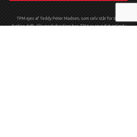
TPM ejes af Teddy Peter Madsen, som selv står for den
daglige drift. Alle medarbejdere hos TPM er grundigt oplært i
kunsten, at style en bil. Hos os er det en betingelse at alle
medarbejdere sætter en ære i at levere et flot stykke arbejde.
– At være biltosset er ikke en betingelse, men det hjælper. Vi
henter din bil i hele midt- og sydjylland. Konceptet er hurtigt,
præcist og grundigt arbejde til en overkommelig pris. Dette
betyder for dig, som kunde “Value for money”. Med andre ord,
de penge du bruger på, at holde din bil i topform, får du igen i
form af en merpris når den brugte bil skal sælges. Vi henter og
bringer gerne din bil, MC eller campingvogn, som vi leverer
tilbage i toppoleret og skinnende ren stand.