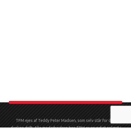
TPM ejes af Teddy Peter Madsen, som selv står for den
daglige drift. Alle medarbejdere hos TPM er grundigt oplært i