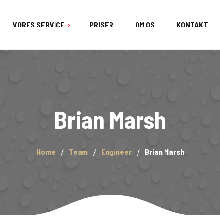
VORES SERVICE
PRISER
OM OS
KONTAKT
Brian Marsh
Home
Team
Engineer
Brian Marsh