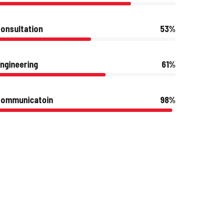
onsultation
53%
ngineering
61%
Communicatoin
98%