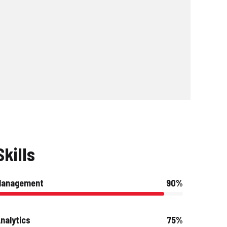
Skills
Management
90%
nalytics
75%