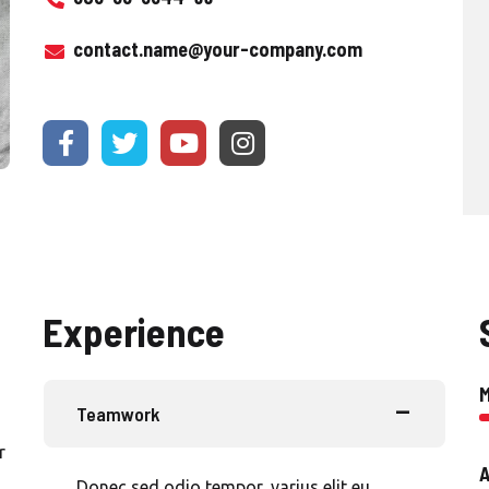
contact.name@your-company.com
Experience
Teamwork
r
A
Donec sed odio tempor, varius elit eu,