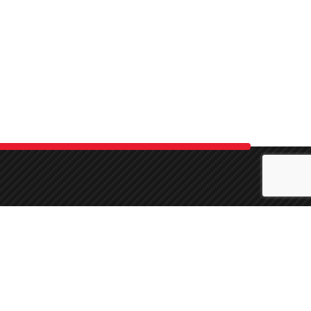
e
r det
e
 din
e til
 Med
m af