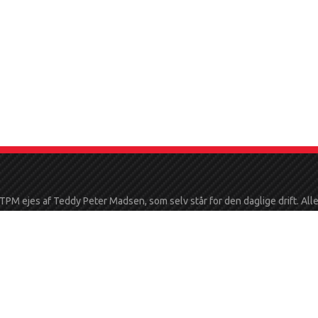
TPM ejes af Teddy Peter Madsen, som selv står for den daglige drift. All
rbejdere hos TPM er grundigt oplært i kunsten, at style en bil. Hos os e
en betingelse at alle medarbejdere sætter en ære i at levere et flot stykk
ejde. – At være biltosset er ikke en betingelse, men det hjælper. Vi henter
i hele midt- og sydjylland. Konceptet er hurtigt, præcist og grundigt arbejd
overkommelig pris. Dette betyder for dig, som kunde “Value for money”.
re ord, de penge du bruger på, at holde din bil i topform, får du igen i for