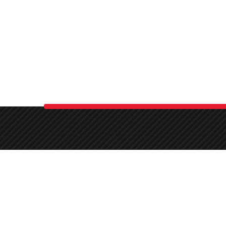
meda
arb
bil 
en 
and